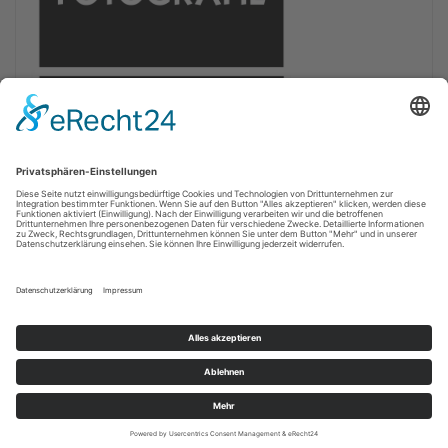
Copyright © 2011 - 2022 Nordfriesen.Info
JSN Time 2 is designed by
JoomlaShine.com
| powered by
JSN Sun Framework