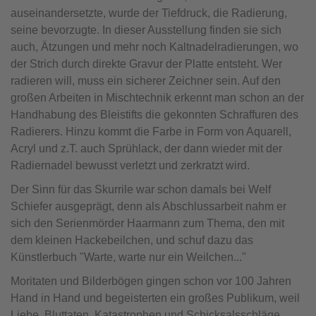
auseinandersetzte, wurde der Tiefdruck, die Radierung,
seine bevorzugte. In dieser Ausstellung finden sie sich
auch, Ätzungen und mehr noch Kaltnadelradierungen, wo
der Strich durch direkte Gravur der Platte entsteht. Wer
radieren will, muss ein sicherer Zeichner sein. Auf den
großen Arbeiten in Mischtechnik erkennt man schon an der
Handhabung des Bleistifts die gekonnten Schraffuren des
Radierers. Hinzu kommt die Farbe in Form von Aquarell,
Acryl und z.T. auch Sprühlack, der dann wieder mit der
Radiernadel bewusst verletzt und zerkratzt wird.
Der Sinn für das Skurrile war schon damals bei Welf
Schiefer ausgeprägt, denn als Abschlussarbeit nahm er
sich den Serienmörder Haarmann zum Thema, den mit
dem kleinen Hackebeilchen, und schuf dazu das
Künstlerbuch "Warte, warte nur ein Weilchen..."
Moritaten und Bilderbögen gingen schon vor 100 Jahren
Hand in Hand und begeisterten ein großes Publikum, weil
Liebe, Bluttaten, Katastrophen und Schicksalsschläge