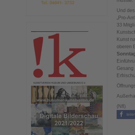
musste.
Und desh
„Pro-Am“
33 Mitg
Kunstsch
Kunst na
oberen 
Sonntag
Einführu
Gesang u
Erfrisch
Öffnungs
Außerha
(NfI)
teile