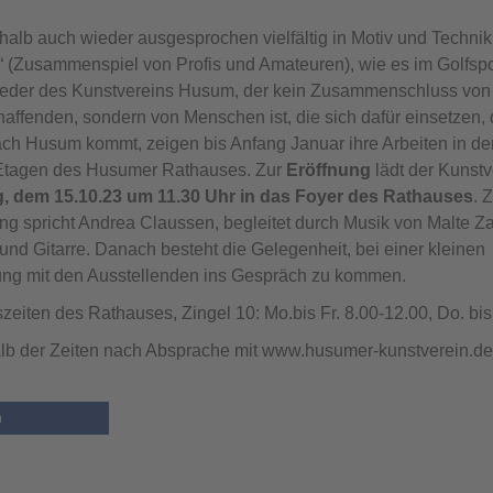
alb auch wieder ausgesprochen vielfältig in Motiv und Technik
 (Zusammenspiel von Profis und Amateuren), wie es im Golfspor
lieder des Kunstvereins Husum, der kein Zusammenschluss von
affenden, sondern von Menschen ist, die sich dafür einsetzen,
ch Husum kommt, zeigen bis Anfang Januar ihre Arbeiten in d
Etagen des Husumer Rathauses. Zur
Eröffnung
lädt der Kunst
, dem 15.10.23 um 11.30 Uhr in das Foyer des Rathauses
. 
ng spricht Andrea Claussen, begleitet durch Musik von Malte Z
nd Gitarre. Danach besteht die Gelegenheit, bei einer kleinen
ung mit den Ausstellenden ins Gespräch zu kommen.
zeiten des Rathauses, Zingel 10: Mo.bis Fr. 8.00-12.00, Do. bis
lb der Zeiten nach Absprache mit www.husumer-kunstverein.de
n