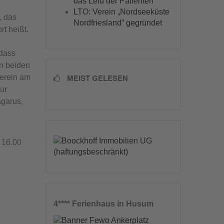
das Leid der Patienten
LTO: Verein „Nordseeküste
, das
Nordfriesland“ gegründet
t heißt.
 dass
en beiden
MEIST GELESEN
verein am
Zur
agarus,
 16.00
4**** Ferienhaus in Husum