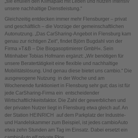
„sie erfüllen den Klimapakt mit Leben und nutzen intensiv
unsere nachhaltige Dienstleistung.“
Gleichzeitig entdecken immer mehr Flensburger – privat
und geschäftlich – die Vorzüge der gemeinschaftlichen
Autonutzung. „Das CarSharing-Angebot in Flensburg kam
genau zur richtigen Zeit“, findet Björn Bugdahl von der
Firma »T&B – Die Biogasoptimierer GmbH«. Sein
Mitinhaber Tobias Hofmann ergänzt: „Wir benötigen für
unsere Beratertätigkeit eine flexible und nachhaltige
Mobilitätslösung. Und genau diese bietet uns cambio.“ Die
ausgewogene Nutzung in der Woche und am
Wochenende funktioniert in Flensburg sehr gut; das ist für
jede CarSharing-Firma ein entscheidender
Wirtschaftlichkeitsfaktor. Die Zahl der gewerblichen und
der privaten Nutzer liegt in Flensburg etwa gleich auf. An
der Station HEINRICH auf dem Parkplatz der Industrie-
und Handelskammer zum Beispiel, ist jedes cambioAuto
etwa zehn Stunden am Tag im Einsatz. Dabei ersetzt ein
cambioAuto elf private Pkw.