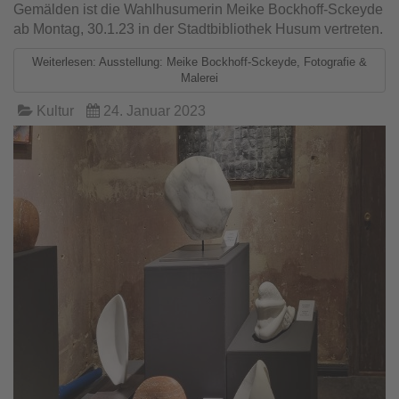
Gemälden ist die Wahlhusumerin Meike Bockhoff-Sckeyde
ab Montag, 30.1.23 in der Stadtbibliothek Husum vertreten.
Weiterlesen: Ausstellung: Meike Bockhoff-Sckeyde, Fotografie &
Malerei
Kultur
24. Januar 2023